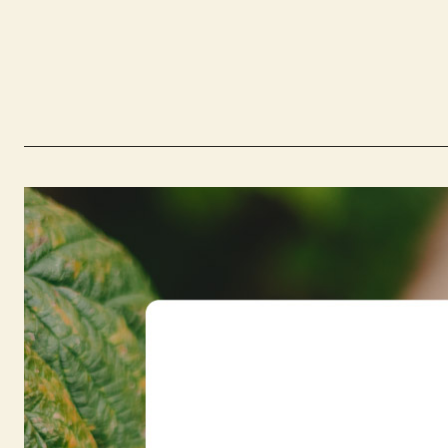
Preis
Füllgewicht
4,50
€
90g