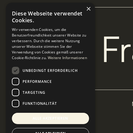
×
Diese Webseite verwendet
Cookies.
Noch F
Wir verwenden Cookies, um die
Benutzerfreundlichkeit unserer Website zu
verbessern. Durch die weitere Nutzung
unserer Webseite stimmen Sie der
Verwendung von Cookies gemäß unserer
Cookie-Richtlinie zu.
Weitere Informationen
UNBEDINGT ERFORDERLICH
PERFORMANCE
TARGETING
NICOLAS PAUL
FUNKTIONALITÄT
97490 KÜTZBERG
ALLE AKZEPTIEREN
DEUTSCHLAND