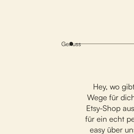
Genuss
Hey, wo gib
Wege für dich
Etsy-Shop
aus
für ein echt p
easy über u