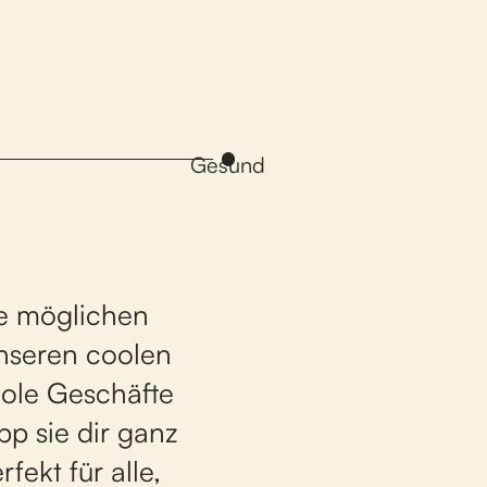
Gesund
le möglichen
unseren coolen
oole Geschäfte
pp sie dir ganz
fekt für alle,